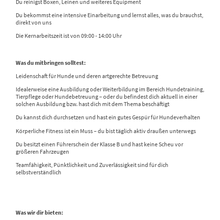
Du reinigst Boxen, Leinen und weiteres Equipment
Du bekommst eine intensive Einarbeitung und lernst alles, was du brauchst,
direkt von uns
Die Kernarbeitszeit ist von 09:00 - 14:00 Uhr
Was du mitbringen solltest:
Leidenschaft für Hunde und deren artgerechte Betreuung
Idealerweise eine Ausbildung oder Weiterbildung im Bereich Hundetraining,
Tierpflege oder Hundebetreuung – oder du befindest dich aktuell in einer
solchen Ausbildung bzw. hast dich mit dem Thema beschäftigt
Du kannst dich durchsetzen und hast ein gutes Gespür für Hundeverhalten
Körperliche Fitness ist ein Muss – du bist täglich aktiv draußen unterwegs
Du besitzt einen Führerschein der Klasse B und hast keine Scheu vor
größeren Fahrzeugen
Teamfähigkeit, Pünktlichkeit und Zuverlässigkeit sind für dich
selbstverständlich
Was wir dir bieten: