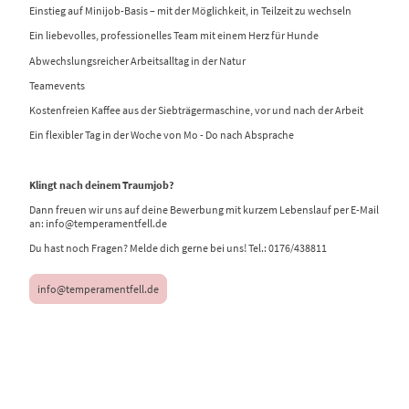
Einstieg auf Minijob-Basis – mit der Möglichkeit, in Teilzeit zu wechseln
Ein liebevolles, professionelles Team mit einem Herz für Hunde
Abwechslungsreicher Arbeitsalltag in der Natur
Teamevents
Kostenfreien Kaffee aus der Siebträgermaschine, vor und nach der Arbeit
Ein flexibler Tag in der Woche von Mo - Do nach Absprache
Klingt nach deinem Traumjob?
Dann freuen wir uns auf deine Bewerbung mit kurzem Lebenslauf per E-Mail
an: info@temperamentfell.de
Du hast noch Fragen? Melde dich gerne bei uns! Tel.: 0176/438811
info@temperamentfell.de